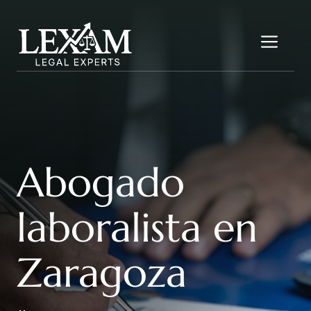
Saltar
al
Me
contenido
Abogado
laboralista en
Zaragoza