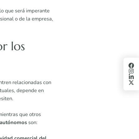
 lo que será imperante
esional o de la empresa,
r los
entren relacionadas con
ituales, depende en
siten.
mientras que otros
s autónomos
son:
ividad comercial del