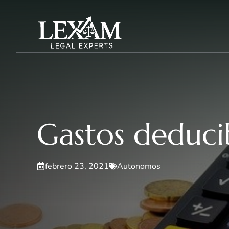
Saltar
al
contenido
Gastos deduci
febrero 23, 2021
Autonomos