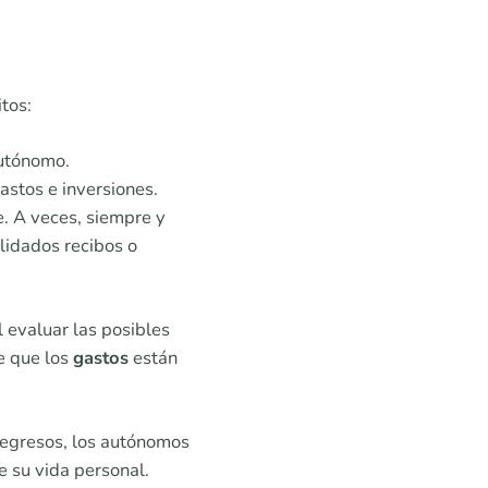
tos:
autónomo.
stos e inversiones.
. A veces, siempre y
lidados recibos o
l evaluar las posibles
e que los
gastos
están
 egresos, los autónomos
e su vida personal.