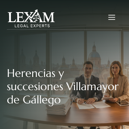
Saltar
al
Me
contenido
Herencias y
succesiones Villamayor
de Gállego