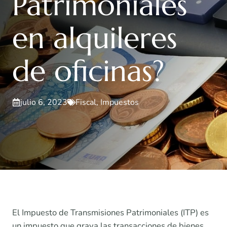
Patrimoniales
en alquileres
de oficinas?
julio 6, 2023
Fiscal
,
Impuestos
El Impuesto de Transmisiones Patrimoniales (ITP) es
un impuesto que grava las transacciones de bienes