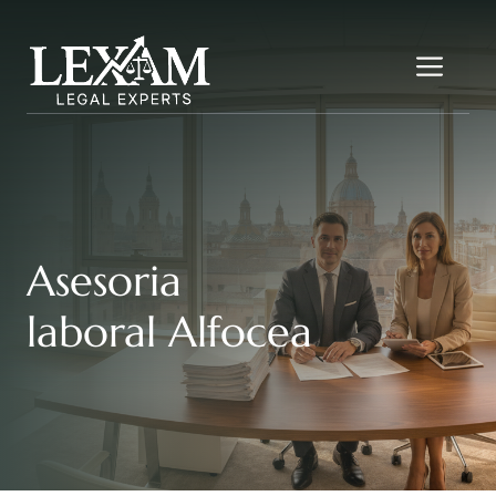
Saltar
al
Me
contenido
Asesoria
laboral Alfocea